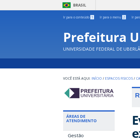
BRASIL
Ir para o conteúdo
1
Ir para o menu
2
Ir pa
Prefeitura U
UNIVERSIDADE FEDERAL DE UBERL
INÍCIO
/
ESPACOS FISICOS
/
C
R
E
ÁREAS DE
ATENDIMENTO
e
Gestão