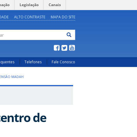
mação
Legislação
Canais
IDADE
ALTO CONTRASTE
MAPA DO SITE
ar
equentes
Telefones
Fale Conosco
TENSÃO MADAH
entro de