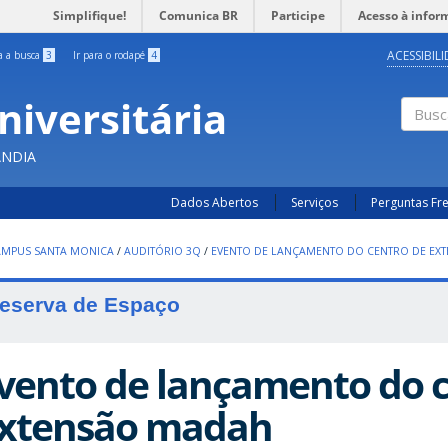
Simplifique!
Comunica BR
Participe
Acesso à infor
ACESSIBIL
ra a busca
3
Ir para o rodapé
4
niversitária
Busc
ÂNDIA
Dados Abertos
Serviços
Perguntas Fr
AMPUS SANTA MONICA
/
AUDITÓRIO 3Q
/
EVENTO DE LANÇAMENTO DO CENTRO DE EX
eserva de Espaço
vento de lançamento do c
xtensão madah