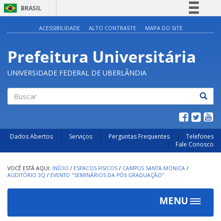
BRASIL
Simplifique!
ACESSIBILIDADE
ALTO CONTRASTE
MAPA DO SITE
Comunica BR
Prefeitura Universitária
Participe
Acesso à informação
UNIVERSIDADE FEDERAL DE UBERLÂNDIA
Legislação
Canais
Buscar
Dados Abertos
Serviços
Perguntas Frequentes
Telefones
Fale Conosco
INÍCIO
/
ESPACOS FISICOS
/
CAMPUS SANTA MONICA
/
AUDITÓRIO 3Q
/
EVENTO "SEMINÁRIOS DA PÓS GRADUAÇÃO"
MENU
Toggle
navigat