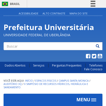
BRASIL
Simplifique!
ACESSIBILIDADE
ALTO CONTRASTE
MAPA DO SITE
Comunica BR
Prefeitura Universitária
Participe
Acesso à informação
UNIVERSIDADE FEDERAL DE UBERLÂNDIA
Legislação
Canais
Buscar
Dados Abertos
Serviços
Perguntas Frequentes
Telefones
Fale Conosco
INÍCIO
/
ESPACOS FISICOS
/
CAMPUS SANTA MONICA
/
AUDITÓRIO 3Q
/
II SIMPÓSIO DE RECURSOS HÍDRICOS, HIDRÁULICA E
SANEAMENTO.
MENU
Toggle
navigat