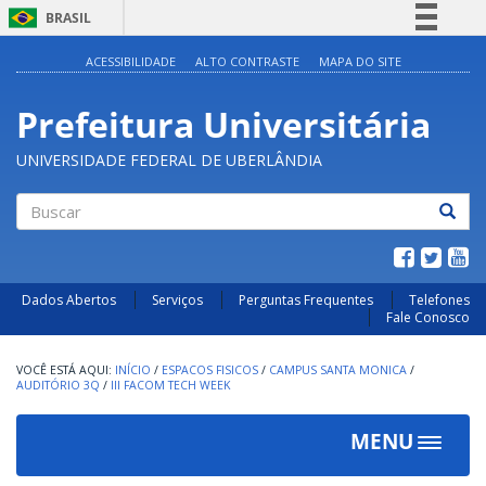
BRASIL
Simplifique!
ACESSIBILIDADE
ALTO CONTRASTE
MAPA DO SITE
Comunica BR
Prefeitura Universitária
Participe
Acesso à informação
UNIVERSIDADE FEDERAL DE UBERLÂNDIA
Legislação
Canais
Buscar
Dados Abertos
Serviços
Perguntas Frequentes
Telefones
Fale Conosco
INÍCIO
/
ESPACOS FISICOS
/
CAMPUS SANTA MONICA
/
AUDITÓRIO 3Q
/
III FACOM TECH WEEK
MENU
Toggle
navigat