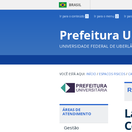
BRASIL
Ir para o conteúdo
1
Ir para o menu
2
Ir pa
Prefeitura U
UNIVERSIDADE FEDERAL DE UBERL
INÍCIO
/
ESPACOS FISICOS
/
C
R
L
ÁREAS DE
ATENDIMENTO
C
Gestão