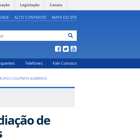
mação
Legislação
Canais
IDADE
ALTO CONTRASTE
MAPA DO SITE
ar
equentes
Telefones
Fale Conosco
LITOS COLETIVOS AGRÁRIOS
iação de
s