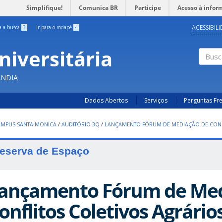
Simplifique!
Comunica BR
Participe
Acesso à infor
ACESSIBIL
ra a busca
3
Ir para o rodapé
4
niversitária
Busc
ÂNDIA
Dados Abertos
Serviços
Perguntas Fr
AMPUS SANTA MONICA
/
AUDITÓRIO 3Q
/
LANÇAMENTO FÓRUM DE MEDIAÇÃO DE CONF
eserva de Espaço
ançamento Fórum de Med
onflitos Coletivos Agrário