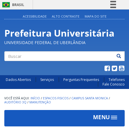
BRASIL
Simplifique!
ACESSIBILIDADE
ALTO CONTRASTE
MAPA DO SITE
Comunica BR
Prefeitura Universitária
Participe
Acesso à informação
UNIVERSIDADE FEDERAL DE UBERLÂNDIA
Legislação
Canais
Buscar
Dados Abertos
Serviços
Perguntas Frequentes
Telefones
Fale Conosco
INÍCIO
/
ESPACOS FISICOS
/
CAMPUS SANTA MONICA
/
AUDITÓRIO 3Q
/
MANUTENÇÃO
MENU
Toggle
navigat