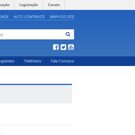
mação
Legislação
Canais
IDADE
ALTO CONTRASTE
MAPA DO SITE
ar
equentes
Telefones
Fale Conosco