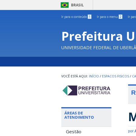
BRASIL
Ir para o conteúdo
1
Ir para o menu
2
Ir pa
Prefeitura U
UNIVERSIDADE FEDERAL DE UBERL
INÍCIO
/
ESPACOS FISICOS
/
C
R
M
ÁREAS DE
ATENDIMENTO
Gestão
por