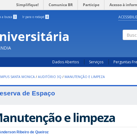
Simplifique!
Comunica BR
Participe
Acesso à infor
ACESSIBIL
ra a busca
3
Ir para o rodapé
4
niversitária
Busc
ÂNDIA
Dados Abertos
Serviços
Perguntas Fr
AMPUS SANTA MONICA
/
AUDITÓRIO 3Q
/
MANUTENÇÃO E LIMPEZA
eserva de Espaço
anutenção e limpeza
Anderson Ribeiro de Queiroz