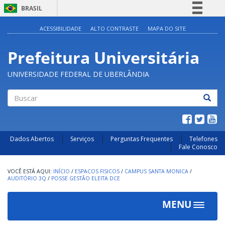
BRASIL
Simplifique!
ACESSIBILIDADE
ALTO CONTRASTE
MAPA DO SITE
Comunica BR
Prefeitura Universitária
Participe
Acesso à informação
UNIVERSIDADE FEDERAL DE UBERLÂNDIA
Legislação
Canais
Buscar
Dados Abertos
Serviços
Perguntas Frequentes
Telefones
Fale Conosco
INÍCIO
/
ESPACOS FISICOS
/
CAMPUS SANTA MONICA
/
AUDITÓRIO 3Q
/
POSSE GESTÃO ELEITA DCE
MENU
Toggle
navigat