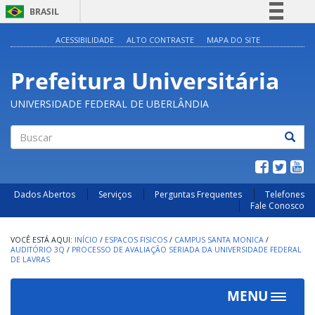
BRASIL
Simplifique!
ACESSIBILIDADE
ALTO CONTRASTE
MAPA DO SITE
Comunica BR
Prefeitura Universitária
Participe
Acesso à informação
UNIVERSIDADE FEDERAL DE UBERLÂNDIA
Legislação
Canais
Buscar
Dados Abertos
Serviços
Perguntas Frequentes
Telefones
Fale Conosco
INÍCIO
/
ESPACOS FISICOS
/
CAMPUS SANTA MONICA
/
AUDITÓRIO 3Q
/
PROCESSO DE AVALIAÇÃO SERIADA DA UNIVERSIDADE FEDERAL
DE LAVRAS
MENU
Toggle
navigat