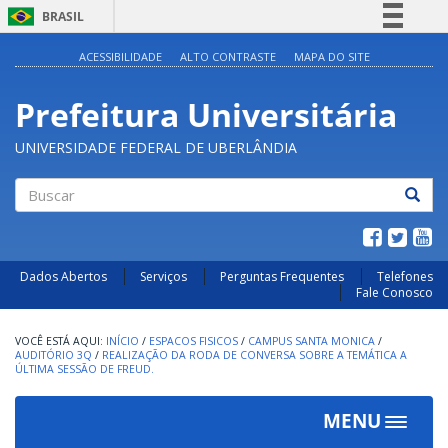
BRASIL
Simplifique!
ACESSIBILIDADE
ALTO CONTRASTE
MAPA DO SITE
Comunica BR
Prefeitura Universitária
Participe
Acesso à informação
UNIVERSIDADE FEDERAL DE UBERLÂNDIA
Legislação
Canais
Buscar
Dados Abertos
Serviços
Perguntas Frequentes
Telefones
Fale Conosco
INÍCIO
/
ESPACOS FISICOS
/
CAMPUS SANTA MONICA
/
AUDITÓRIO 3Q
/
REALIZAÇÃO DA RODA DE CONVERSA SOBRE A TEMÁTICA A
ÚLTIMA SESSÃO DE FREUD.
MENU
Toggle
navigat