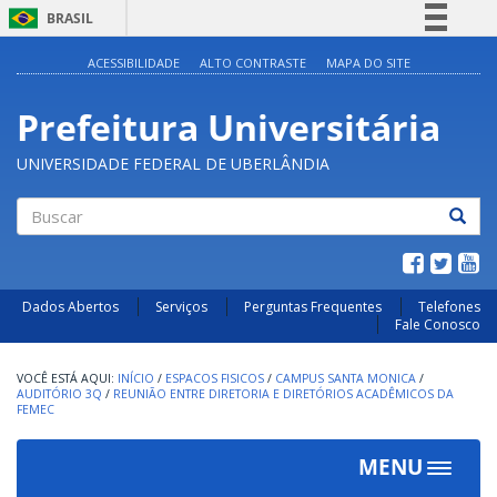
BRASIL
Simplifique!
ACESSIBILIDADE
ALTO CONTRASTE
MAPA DO SITE
Comunica BR
Prefeitura Universitária
Participe
Acesso à informação
UNIVERSIDADE FEDERAL DE UBERLÂNDIA
Legislação
Canais
Buscar
Dados Abertos
Serviços
Perguntas Frequentes
Telefones
Fale Conosco
INÍCIO
/
ESPACOS FISICOS
/
CAMPUS SANTA MONICA
/
AUDITÓRIO 3Q
/
REUNIÃO ENTRE DIRETORIA E DIRETÓRIOS ACADÊMICOS DA
FEMEC
MENU
Toggle
navigat