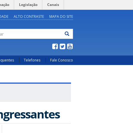
mação
Legislação
Canais
IDADE
ALTO CONTRASTE
MAPA DO SITE
ar
equentes
Telefones
Fale Conosco
ngressantes