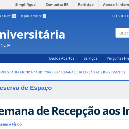
Simplifique!
Comunica BR
Participe
Acesso à infor
ACESSIBIL
ra a busca
3
Ir para o rodapé
4
niversitária
Busc
ÂNDIA
Dados Abertos
Serviços
Perguntas Fr
AMPUS SANTA MONICA
/
AUDITÓRIO 3Q
/
SEMANA DE RECEPÇÃO AOS INGRESSANTES
eserva de Espaço
emana de Recepção aos I
Espaço Físico