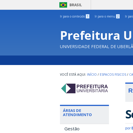
BRASIL
Ir para o conteúdo
1
Ir para o menu
2
Ir pa
Prefeitura U
UNIVERSIDADE FEDERAL DE UBERL
INÍCIO
/
ESPACOS FISICOS
/
C
R
S
ÁREAS DE
ATENDIMENTO
Gestão
por