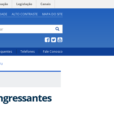
mação
Legislação
Canais
IDADE
ALTO CONTRASTE
MAPA DO SITE
ar
equentes
Telefones
Fale Conosco
FU
ngressantes