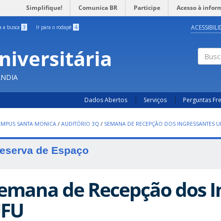
Simplifique!
Comunica BR
Participe
Acesso à infor
ACESSIBIL
ra a busca
3
Ir para o rodapé
4
niversitária
Busc
ÂNDIA
Dados Abertos
Serviços
Perguntas Fr
AMPUS SANTA MONICA
/
AUDITÓRIO 3Q
/
SEMANA DE RECEPÇÃO DOS INGRESSANTES U
eserva de Espaço
emana de Recepção dos I
FU