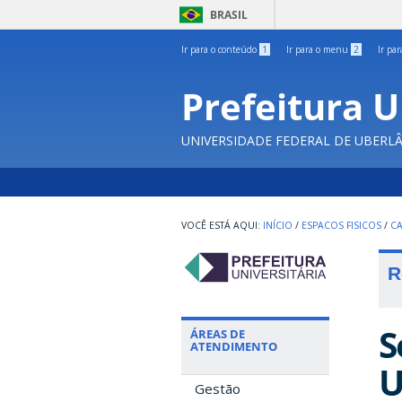
BRASIL
Ir para o conteúdo
1
Ir para o menu
2
Ir pa
Prefeitura U
UNIVERSIDADE FEDERAL DE UBERL
INÍCIO
/
ESPACOS FISICOS
/
C
R
S
ÁREAS DE
ATENDIMENTO
U
Gestão