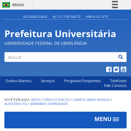
BRASIL
Simplifique!
ACESSIBILIDADE
ALTO CONTRASTE
MAPA DO SITE
Comunica BR
Prefeitura Universitária
Participe
Acesso à informação
UNIVERSIDADE FEDERAL DE UBERLÂNDIA
Legislação
Canais
Buscar
Dados Abertos
Serviços
Perguntas Frequentes
Telefones
Fale Conosco
INÍCIO
/
ESPACOS FISICOS
/
CAMPUS SANTA MONICA
/
AUDITÓRIO 3Q
/
SEMINÁRIO DIVERSIDADE
MENU
Toggle
navigat