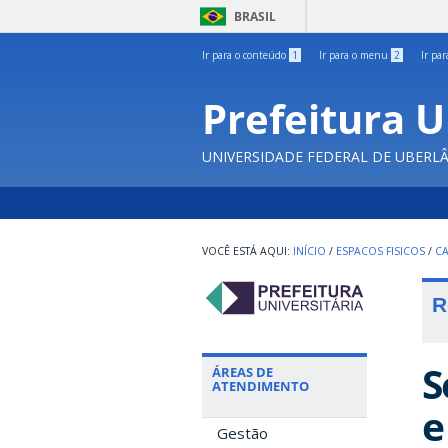
BRASIL
Ir para o conteúdo
1
Ir para o menu
2
Ir pa
Prefeitura U
UNIVERSIDADE FEDERAL DE UBERL
INÍCIO
/
ESPACOS FISICOS
/
C
R
S
ÁREAS DE
ATENDIMENTO
e
Gestão