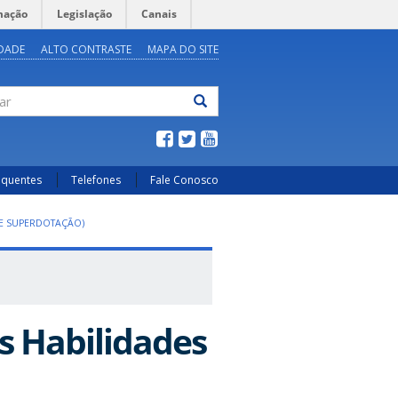
mação
Legislação
Canais
IDADE
ALTO CONTRASTE
MAPA DO SITE
ar
equentes
Telefones
Fale Conosco
 E SUPERDOTAÇÃO)
s Habilidades