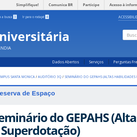
Simplifique!
Comunica BR
Participe
Acesso à infor
ACESSIBIL
ra a busca
3
Ir para o rodapé
4
niversitária
Busc
ÂNDIA
Dados Abertos
Serviços
Perguntas Fr
AMPUS SANTA MONICA
/
AUDITÓRIO 3Q
/
SEMINÁRIO DO GEPAHS (ALTAS HABILIDADES
eserva de Espaço
eminário do GEPAHS (Alta
 Superdotação)