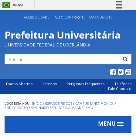
BRASIL
Simplifique!
ACESSIBILIDADE
ALTO CONTRASTE
MAPA DO SITE
Comunica BR
Prefeitura Universitária
Participe
Acesso à informação
UNIVERSIDADE FEDERAL DE UBERLÂNDIA
Legislação
Canais
Buscar
Dados Abertos
Serviços
Perguntas Frequentes
Telefones
Fale Conosco
INÍCIO
/
ESPACOS FISICOS
/
CAMPUS SANTA MONICA
/
AUDITÓRIO 3Q
/
SEMINÁRIO ESTUDOS NO MAGNETISMO
MENU
Toggle
navigat