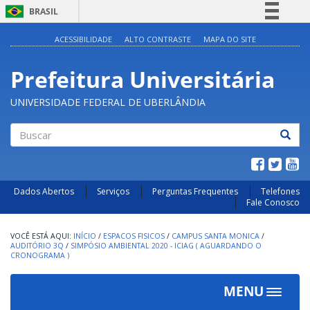
BRASIL
Simplifique!
ACESSIBILIDADE
ALTO CONTRASTE
MAPA DO SITE
Comunica BR
Prefeitura Universitária
Participe
Acesso à informação
UNIVERSIDADE FEDERAL DE UBERLÂNDIA
Legislação
Canais
Buscar
Dados Abertos
Serviços
Perguntas Frequentes
Telefones
Fale Conosco
INÍCIO
/
ESPACOS FISICOS
/
CAMPUS SANTA MONICA
/
AUDITÓRIO 3Q
/
SIMPÓSIO AMBIENTAL 2020 - ICIAG ( AGUARDANDO O
CRONOGRAMA )
MENU
Toggle
navigat