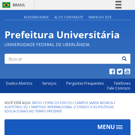
BRASIL
Simplifique!
ACESSIBILIDADE
ALTO CONTRASTE
MAPA DO SITE
Comunica BR
Prefeitura Universitária
Participe
Acesso à informação
UNIVERSIDADE FEDERAL DE UBERLÂNDIA
Legislação
Canais
Buscar
Dados Abertos
Serviços
Perguntas Frequentes
Telefones
Fale Conosco
INÍCIO
/
ESPACOS FISICOS
/
CAMPUS SANTA MONICA
/
AUDITÓRIO 3Q
/
SIMPÓSIO INTERNACIONAL O ESTADO E AS POLÍTICAS
EDUCACIONAIS NO TEMPO PRESENTE
MENU
Toggle
navigat