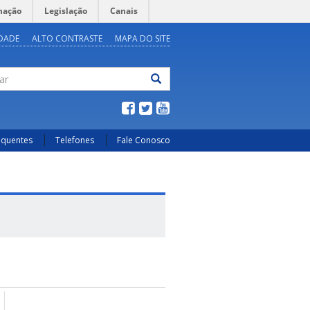
mação
Legislação
Canais
IDADE
ALTO CONTRASTE
MAPA DO SITE
ar
equentes
Telefones
Fale Conosco