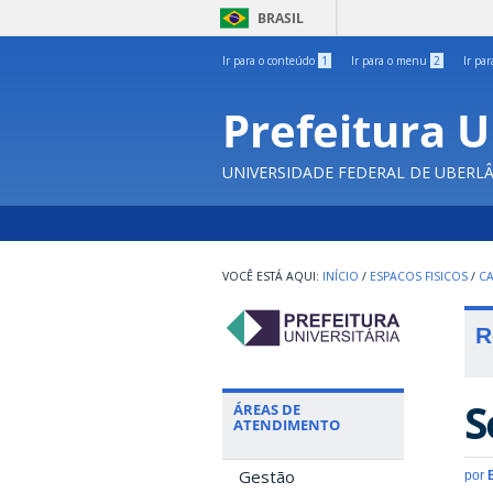
BRASIL
Ir para o conteúdo
1
Ir para o menu
2
Ir pa
Prefeitura U
UNIVERSIDADE FEDERAL DE UBERL
INÍCIO
/
ESPACOS FISICOS
/
C
R
S
ÁREAS DE
ATENDIMENTO
Gestão
por