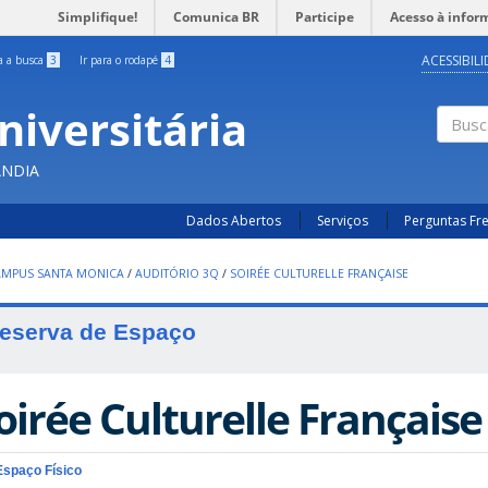
Simplifique!
Comunica BR
Participe
Acesso à infor
ACESSIBIL
ra a busca
3
Ir para o rodapé
4
niversitária
Busc
ÂNDIA
Dados Abertos
Serviços
Perguntas Fr
AMPUS SANTA MONICA
/
AUDITÓRIO 3Q
/
SOIRÉE CULTURELLE FRANÇAISE
eserva de Espaço
oirée Culturelle Française
Espaço Físico