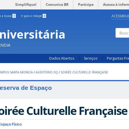
Simplifique!
Comunica BR
Participe
Acesso à infor
ACESSIBIL
ra a busca
3
Ir para o rodapé
4
niversitária
Busc
ÂNDIA
Dados Abertos
Serviços
Perguntas Fr
AMPUS SANTA MONICA
/
AUDITÓRIO 3Q
/
SOIRÉE CULTURELLE FRANÇAISE
eserva de Espaço
oirée Culturelle Française
Espaço Físico