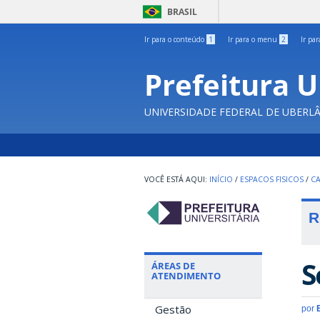
BRASIL
Ir para o conteúdo
1
Ir para o menu
2
Ir pa
Prefeitura U
UNIVERSIDADE FEDERAL DE UBERL
INÍCIO
/
ESPACOS FISICOS
/
C
R
S
ÁREAS DE
ATENDIMENTO
Gestão
por