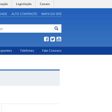
mação
Legislação
Canais
IDADE
ALTO CONTRASTE
MAPA DO SITE
ar
equentes
Telefones
Fale Conosco