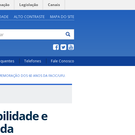
mação
Legislação
Canais
IDADE
ALTO CONTRASTE
MAPA DO SITE
ar
equentes
Telefones
Fale Conosco
MEMORAÇÃO DOS 60 ANOS DA FACIC/UFU.
ilidade e
 da