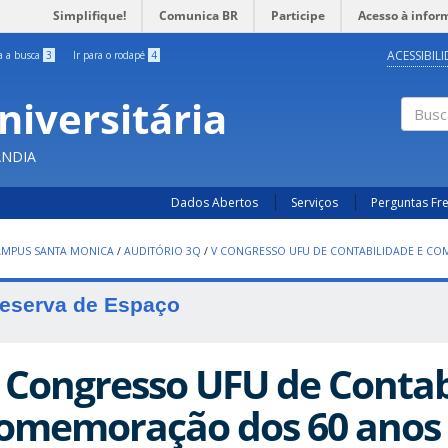
Simplifique!
Comunica BR
Participe
Acesso à infor
ACESSIBIL
ra a busca
3
Ir para o rodapé
4
niversitária
Busc
ÂNDIA
Dados Abertos
Serviços
Perguntas Fr
AMPUS SANTA MONICA
/
AUDITÓRIO 3Q
/
V CONGRESSO UFU DE CONTABILIDADE E CO
eserva de Espaço
 Congresso UFU de Contab
omemoração dos 60 anos