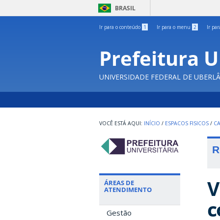
BRASIL
Ir para o conteúdo
1
Ir para o menu
2
Ir pa
Prefeitura U
UNIVERSIDADE FEDERAL DE UBERL
INÍCIO
/
ESPACOS FISICOS
/
C
R
V
ÁREAS DE
ATENDIMENTO
c
Gestão