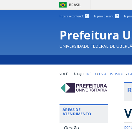
BRASIL
Ir para o conteúdo
1
Ir para o menu
2
Ir pa
Prefeitura U
UNIVERSIDADE FEDERAL DE UBERL
INÍCIO
/
ESPACOS FISICOS
/
C
R
V
ÁREAS DE
ATENDIMENTO
Gestão
por