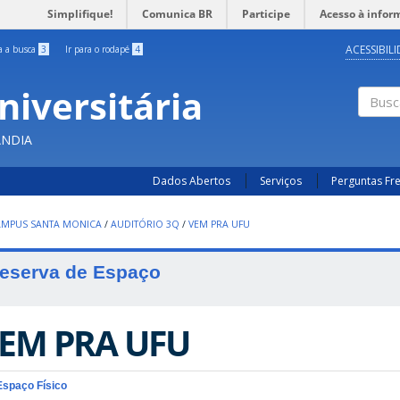
Simplifique!
Comunica BR
Participe
Acesso à infor
ACESSIBIL
ra a busca
3
Ir para o rodapé
4
niversitária
Busc
ÂNDIA
Dados Abertos
Serviços
Perguntas Fr
AMPUS SANTA MONICA
/
AUDITÓRIO 3Q
/
VEM PRA UFU
eserva de Espaço
EM PRA UFU
Espaço Físico