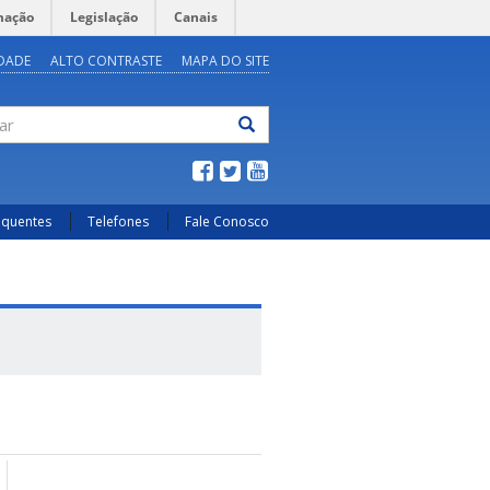
mação
Legislação
Canais
IDADE
ALTO CONTRASTE
MAPA DO SITE
ar
equentes
Telefones
Fale Conosco