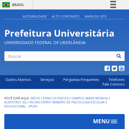
BRASIL
Simplifique!
ACESSIBILIDADE
ALTO CONTRASTE
MAPA DO SITE
Comunica BR
Prefeitura Universitária
Participe
Acesso à informação
UNIVERSIDADE FEDERAL DE UBERLÂNDIA
Legislação
Canais
Buscar
Dados Abertos
Serviços
Perguntas Frequentes
Telefones
Fale Conosco
INÍCIO
/
ESPACOS FISICOS
/
CAMPUS SANTA MONICA
/
AUDITÓRIO 3Q
/
VIII ENCONTRO MINEIRO DE PSICOLOGIA ESCOLAR E
EDUCACIONAL - IPUFU
MENU
Toggle
navigat