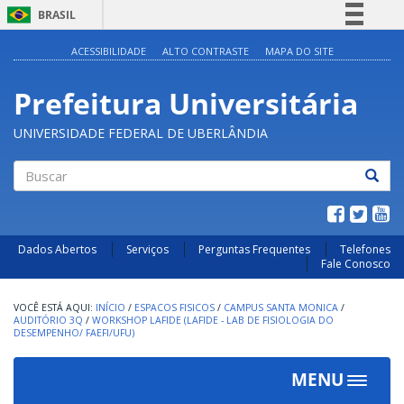
BRASIL
Simplifique!
ACESSIBILIDADE
ALTO CONTRASTE
MAPA DO SITE
Comunica BR
Prefeitura Universitária
Participe
Acesso à informação
UNIVERSIDADE FEDERAL DE UBERLÂNDIA
Legislação
Canais
Buscar
Dados Abertos
Serviços
Perguntas Frequentes
Telefones
Fale Conosco
INÍCIO
/
ESPACOS FISICOS
/
CAMPUS SANTA MONICA
/
AUDITÓRIO 3Q
/
WORKSHOP LAFIDE (LAFIDE - LAB DE FISIOLOGIA DO
DESEMPENHO/ FAEFI/UFU)
MENU
Toggle
navigat