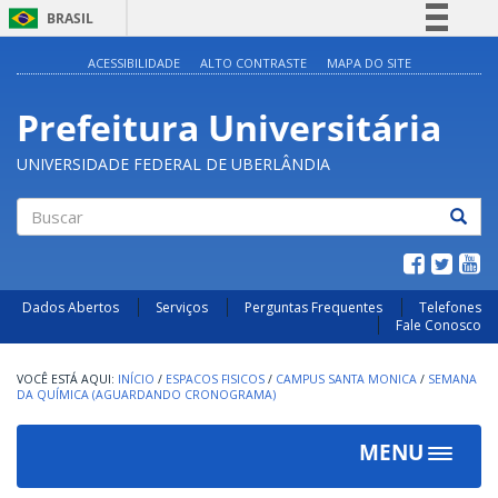
BRASIL
Simplifique!
ACESSIBILIDADE
ALTO CONTRASTE
MAPA DO SITE
Comunica BR
Prefeitura Universitária
Participe
Acesso à informação
UNIVERSIDADE FEDERAL DE UBERLÂNDIA
Legislação
Canais
Buscar
Dados Abertos
Serviços
Perguntas Frequentes
Telefones
Fale Conosco
INÍCIO
/
ESPACOS FISICOS
/
CAMPUS SANTA MONICA
/
SEMANA
DA QUÍMICA (AGUARDANDO CRONOGRAMA)
MENU
Toggle
navigat