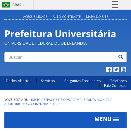
BRASIL
Simplifique!
ACESSIBILIDADE
ALTO CONTRASTE
MAPA DO SITE
Comunica BR
Prefeitura Universitária
Participe
Acesso à informação
UNIVERSIDADE FEDERAL DE UBERLÂNDIA
Legislação
Canais
Buscar
Dados Abertos
Serviços
Perguntas Frequentes
Telefones
Fale Conosco
INÍCIO
/
ESPACOS FISICOS
/
CAMPUS SANTA MONICA
/
AUDITÓRIO 5O G
/
CINEDEBATE INCIS
MENU
Toggle
navigat