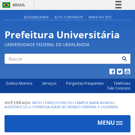
BRASIL
Simplifique!
ACESSIBILIDADE
ALTO CONTRASTE
MAPA DO SITE
Comunica BR
Prefeitura Universitária
Participe
Acesso à informação
UNIVERSIDADE FEDERAL DE UBERLÂNDIA
Legislação
Canais
Buscar
Dados Abertos
Serviços
Perguntas Frequentes
Telefones
Fale Conosco
INÍCIO
/
ESPACOS FISICOS
/
CAMPUS SANTA MONICA
/
AUDITÓRIO 5O G
/
ESPIRITUALIDADE NO MUNDO ORIENTAL E OCIDENTAL.
MENU
Toggle
navigat