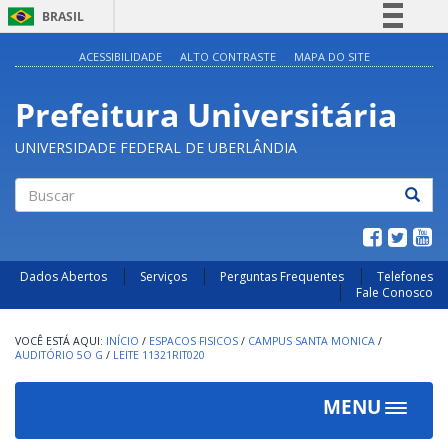
BRASIL
Simplifique!
ACESSIBILIDADE
ALTO CONTRASTE
MAPA DO SITE
Comunica BR
Prefeitura Universitária
Participe
Acesso à informação
UNIVERSIDADE FEDERAL DE UBERLÂNDIA
Legislação
Canais
Buscar
Dados Abertos
Serviços
Perguntas Frequentes
Telefones
Fale Conosco
INÍCIO
/
ESPACOS FISICOS
/
CAMPUS SANTA MONICA
/
AUDITÓRIO 5O G
/
LEITE 11321RIT020
MENU
Toggle
navigat