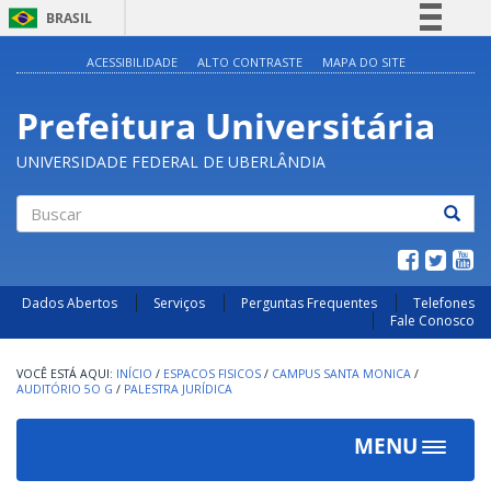
BRASIL
Simplifique!
ACESSIBILIDADE
ALTO CONTRASTE
MAPA DO SITE
Comunica BR
Prefeitura Universitária
Participe
Acesso à informação
UNIVERSIDADE FEDERAL DE UBERLÂNDIA
Legislação
Canais
Buscar
Dados Abertos
Serviços
Perguntas Frequentes
Telefones
Fale Conosco
INÍCIO
/
ESPACOS FISICOS
/
CAMPUS SANTA MONICA
/
AUDITÓRIO 5O G
/
PALESTRA JURÍDICA
MENU
Toggle
navigat