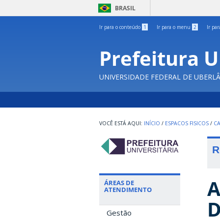
BRASIL
Ir para o conteúdo
1
Ir para o menu
2
Ir pa
Prefeitura U
UNIVERSIDADE FEDERAL DE UBERL
INÍCIO
/
ESPACOS FISICOS
/
C
R
A
ÁREAS DE
ATENDIMENTO
D
Gestão