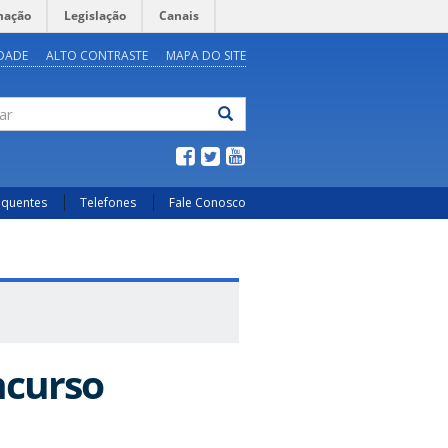
mação
Legislação
Canais
IDADE
ALTO CONTRASTE
MAPA DO SITE
ar
equentes
Telefones
Fale Conosco
ncurso