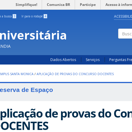
Simplifique!
Comunica BR
Participe
Acesso à infor
ACESSIBIL
ra a busca
3
Ir para o rodapé
4
niversitária
Busc
ÂNDIA
Dados Abertos
Serviços
Perguntas Fr
AMPUS SANTA MONICA
/
APLICAÇÃO DE PROVAS DO CONCURSO DOCENTES
eserva de Espaço
plicação de provas do Co
OCENTES