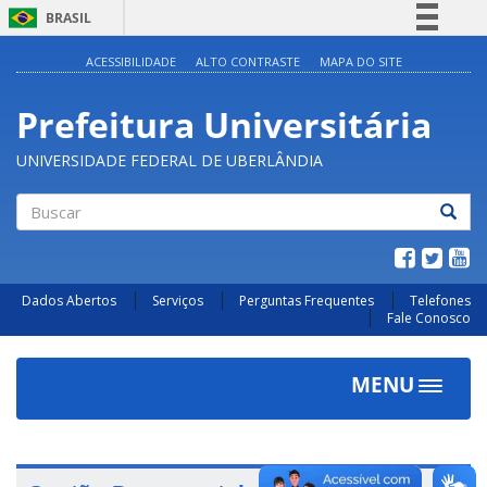
BRASIL
Simplifique!
ACESSIBILIDADE
ALTO CONTRASTE
MAPA DO SITE
Comunica BR
Prefeitura Universitária
Participe
Acesso à informação
UNIVERSIDADE FEDERAL DE UBERLÂNDIA
Legislação
Canais
Buscar
Dados Abertos
Serviços
Perguntas Frequentes
Telefones
Fale Conosco
MENU
Toggle
navigat