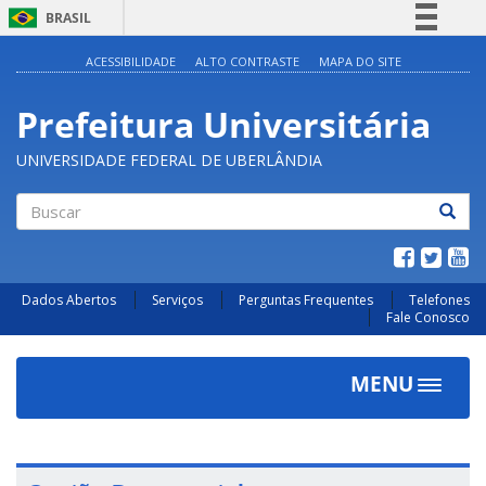
BRASIL
Simplifique!
ACESSIBILIDADE
ALTO CONTRASTE
MAPA DO SITE
Comunica BR
Prefeitura Universitária
Participe
Acesso à informação
UNIVERSIDADE FEDERAL DE UBERLÂNDIA
Legislação
Canais
Buscar
Dados Abertos
Serviços
Perguntas Frequentes
Telefones
Fale Conosco
MENU
Toggle
navigat