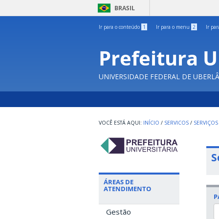
BRASIL
Ir para o conteúdo
1
Ir para o menu
2
Ir pa
Prefeitura U
UNIVERSIDADE FEDERAL DE UBERL
INÍCIO
/
SERVICOS
/
SERVIÇOS
S
ÁREAS DE
ATENDIMENTO
P
Gestão