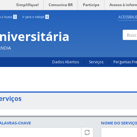
Simplifique!
Comunica BR
Participe
Acesso à infor
ACESSIBIL
ra a busca
3
Ir para o rodapé
4
niversitária
Busc
ÂNDIA
Dados Abertos
Serviços
Perguntas Fr
erviços
ALAVRAS-CHAVE
NOME DO SERVIÇ