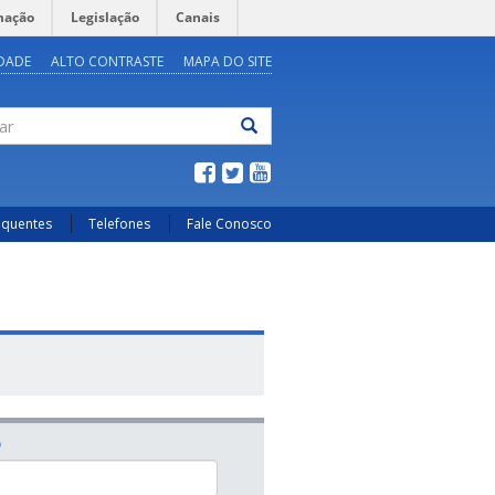
mação
Legislação
Canais
IDADE
ALTO CONTRASTE
MAPA DO SITE
ar
equentes
Telefones
Fale Conosco
O