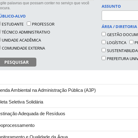
igite palavras que possam conter no serviço que você
ASSUNTO
rocura.
ÚBLICO-ALVO
ESTUDANTE
PROFESSOR
ÁREA / DIRETORIA
TÉCNICO ADMINISTRATIVO
GESTÃO DOCUM
UNIDADE ACADÊMICA
LOGÍSTICA
P
COMUNIDADE EXTERNA
SUSTENTABILID
PREFEITURA UNI
PESQUISAR
enda Ambiental na Administração Pública (A3P)
leta Seletiva Solidária
stinação Adequada de Resíduos
oprocessamento
nitoramento e Qualidade da Água