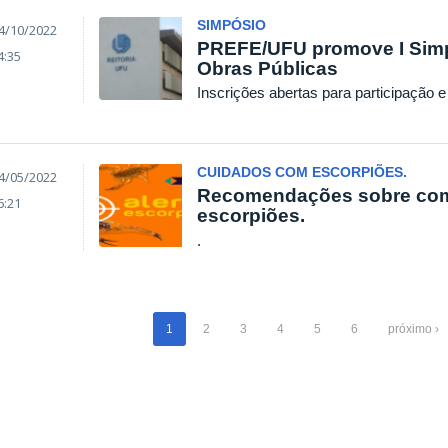
SIMPÓSIO
4/10/2022
PREFE/UFU promove I Simp
4:35
Obras Públicas
Inscrições abertas para participação 
CUIDADOS COM ESCORPIÕES.
4/05/2022
Recomendações sobre como
6:21
escorpiões.
.
1
2
3
4
5
6
próximo ›