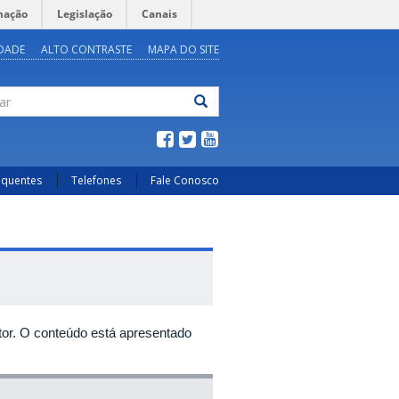
mação
Legislação
Canais
IDADE
ALTO CONTRASTE
MAPA DO SITE
ar
equentes
Telefones
Fale Conosco
or. O conteúdo está apresentado