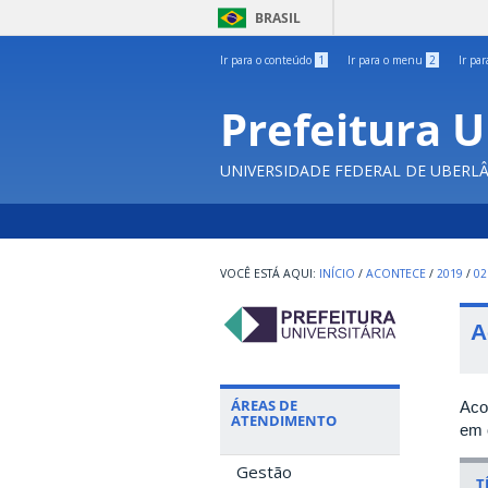
BRASIL
Ir para o conteúdo
1
Ir para o menu
2
Ir pa
Prefeitura U
UNIVERSIDADE FEDERAL DE UBERL
INÍCIO
/
ACONTECE
/
2019
/
02
A
ÁREAS DE
Aco
ATENDIMENTO
em 
Gestão
T