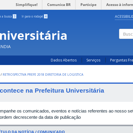
Simplifique!
Comunica BR
Participe
Acesso à infor
ACESSIBIL
ra a busca
3
Ir para o rodapé
4
niversitária
Busc
ÂNDIA
Dados Abertos
Serviços
Perguntas Fr
/
RETROSPECTIVA PREFE 2018 DIRETORIA DE LOGISTICA
contece na Prefeitura Universitária
mpanhe os comunicados, eventos e notícias referentes ao nosso set
ordem decrescente da data de publicação
ÍTULO DA NOTÍCIA / COMUNICADO