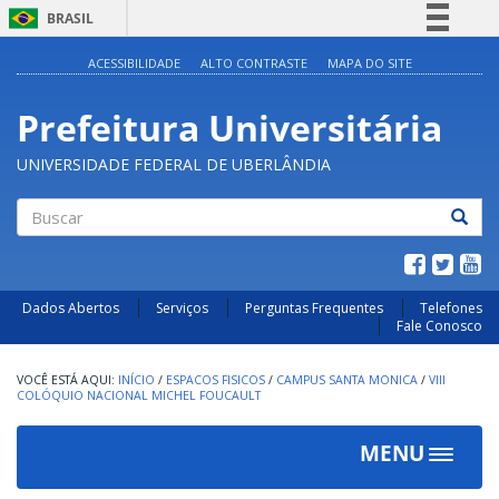
BRASIL
Simplifique!
ACESSIBILIDADE
ALTO CONTRASTE
MAPA DO SITE
Comunica BR
Prefeitura Universitária
Participe
Acesso à informação
UNIVERSIDADE FEDERAL DE UBERLÂNDIA
Legislação
Canais
Buscar
Dados Abertos
Serviços
Perguntas Frequentes
Telefones
Fale Conosco
INÍCIO
/
ESPACOS FISICOS
/
CAMPUS SANTA MONICA
/
VIII
COLÓQUIO NACIONAL MICHEL FOUCAULT
MENU
Toggle
navigat