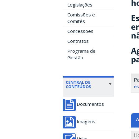
ho
Legislações
Comissões e
Es
Comitês
er
Concessões
nã
Contratos
A
Programa de
p
Gestão
Pa
CENTRAL DE
es
CONTEÚDOS
Documentos
A
Imagens
Ho
Links