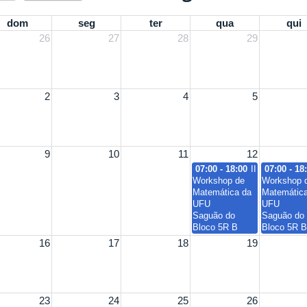
dom
seg
ter
qua
qui
26
27
28
29
2
3
4
5
9
10
11
12
07:00 - 18:00
II
07:00 - 18
Workshop de
Workshop 
Matemática da
Matemátic
UFU
UFU
Saguão do
Saguão do
Bloco 5R B
Bloco 5R B
16
17
18
19
23
24
25
26