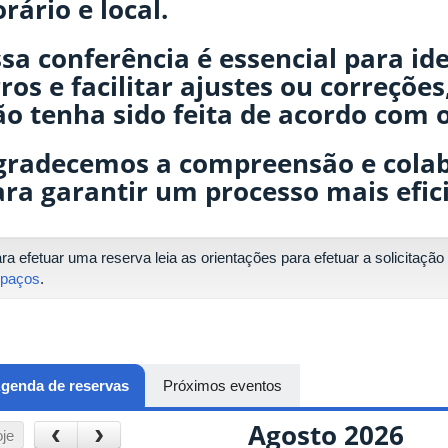
rário e local.
sa conferência é essencial para ide
ros e facilitar ajustes ou correções
o tenha sido feita de acordo com o
gradecemos a compreensão e colab
ara garantir um processo mais efic
ra efetuar uma reserva leia as orientações para efetuar a solicitaçã
paços
.
genda de reservas
(aba ativa)
Próximos eventos
Agosto 2026
‹
›
je