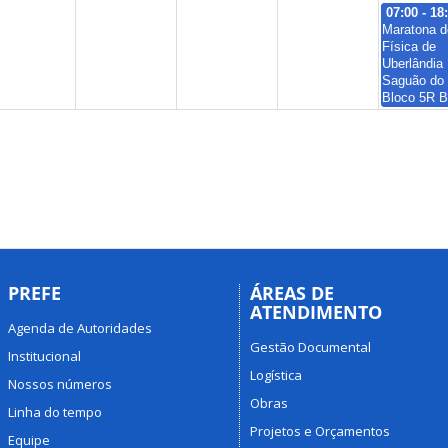
07:00 - 18
Maratona d
Física de
Uberlândia
Saguão do
Bloco 5R B
PREFE
ÁREAS DE
ATENDIMENTO
Agenda de Autoridades
Gestão Documental
Institucional
Logística
Nossos números
Obras
Linha do tempo
Projetos e Orçamentos
Equipe