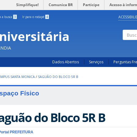
Simplifique!
Comunica BR
Participe
Acesso à infor
ACESSIBIL
ra a busca
3
Ir para o rodapé
4
niversitária
Busc
ÂNDIA
Dados Abertos
Serviços
Perguntas Fr
AMPUS SANTA MONICA
/
SAGUÃO DO BLOCO 5R B
spaço Físico
aguão do Bloco 5R B
Portal PREFEITURA