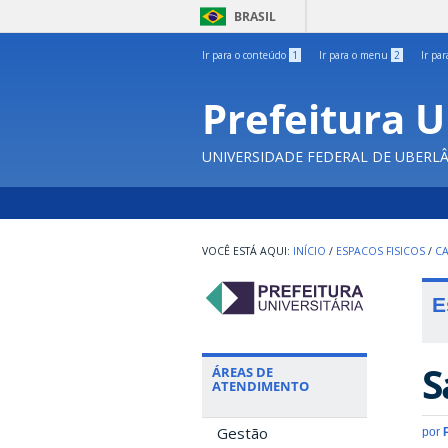
BRASIL
Ir para o conteúdo
1
Ir para o menu
2
Ir pa
Prefeitura U
UNIVERSIDADE FEDERAL DE UBERL
INÍCIO
/
ESPACOS FISICOS
/
C
E
S
ÁREAS DE
ATENDIMENTO
Gestão
por