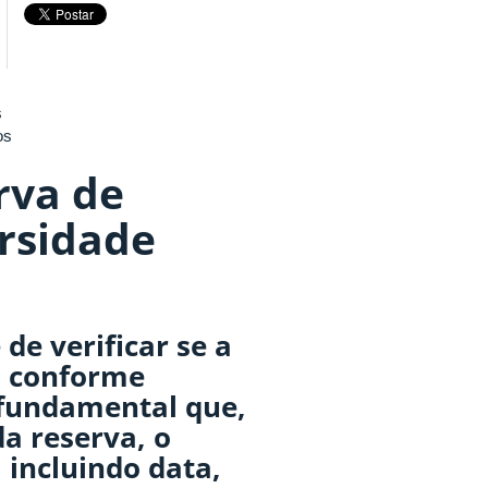
s
os
rva de
ersidade
de verificar se a
da conforme
É fundamental que,
a reserva, o
, incluindo data,