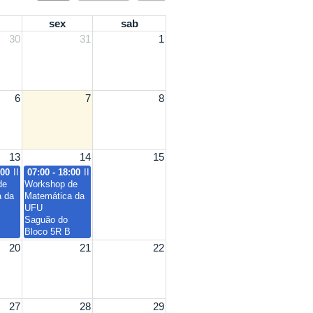
sex
sab
30
31
1
6
7
8
13
14
15
:00
II
07:00 - 18:00
II
de
Workshop de
a da
Matemática da
UFU
Saguão do
Bloco 5R B
20
21
22
27
28
29