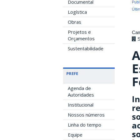
Documental
Publ
Últi
Logística
Obras
Projetos e
Cam
Orçamentos
Sustentabilidade
A
E
PREFE
F
Agenda de
Autoridades
I
Institucional
re
so
Nossos números
a
Linha do tempo
so
Equipe