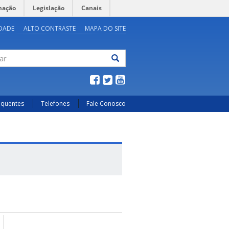
mação
Legislação
Canais
IDADE
ALTO CONTRASTE
MAPA DO SITE
ar
equentes
Telefones
Fale Conosco