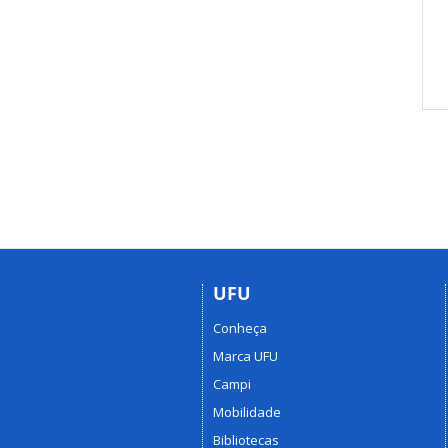
UFU
Conheça
Marca UFU
Campi
Mobilidade
Bibliotecas