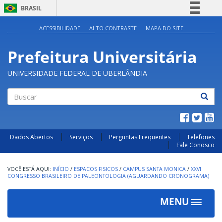
BRASIL
Simplifique!
ACESSIBILIDADE
ALTO CONTRASTE
MAPA DO SITE
Comunica BR
Prefeitura Universitária
Participe
Acesso à informação
UNIVERSIDADE FEDERAL DE UBERLÂNDIA
Legislação
Canais
Buscar
Dados Abertos
Serviços
Perguntas Frequentes
Telefones
Fale Conosco
INÍCIO
/
ESPACOS FISICOS
/
CAMPUS SANTA MONICA
/
XXVI
CONGRESSO BRASILEIRO DE PALEONTOLOGIA (AGUARDANDO CRONOGRAMA)
MENU
Toggle
navigat