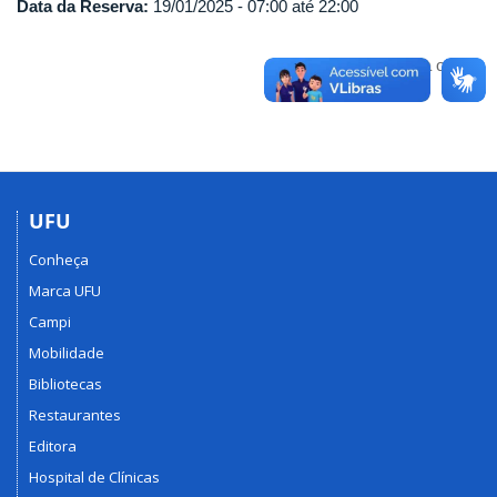
Data da Reserva:
19/01/2025 -
07:00
até
22:00
Voltar para o topo
UFU
Conheça
Marca UFU
Campi
Mobilidade
Bibliotecas
Restaurantes
Editora
Hospital de Clínicas