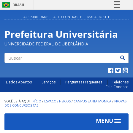
BRASIL
Simplifique!
ACESSIBILIDADE
ALTO CONTRASTE
MAPA DO SITE
Comunica BR
Prefeitura Universitária
Participe
Acesso à informação
UNIVERSIDADE FEDERAL DE UBERLÂNDIA
Legislação
Canais
Buscar
Dados Abertos
Serviços
Perguntas Frequentes
Telefones
Fale Conosco
INÍCIO
/
ESPACOS FISICOS
/
CAMPUS SANTA MONICA
/
PROVAS
DOS CONCURSOS TAE
MENU
Toggle
navigat