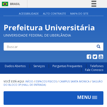
BRASIL
Simplifique!
ACESSIBILIDADE
ALTO CONTRASTE
MAPA DO SITE
Comunica BR
Prefeitura Universitária
Participe
Acesso à informação
UNIVERSIDADE FEDERAL DE UBERLÂNDIA
Legislação
Canais
Buscar
Dados Abertos
Serviços
Perguntas Frequentes
Telefones
Fale Conosco
INÍCIO
/
ESPACOS FISICOS
/
CAMPUS SANTA MONICA
/
SAGUÃO
DO BLOCO 3P (HALL DE ENTRADA)
MENU
Toggle
navigat