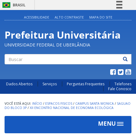
BRASIL
Simplifique!
ACESSIBILIDADE
ALTO CONTRASTE
MAPA DO SITE
Comunica BR
Prefeitura Universitária
Participe
Acesso à informação
UNIVERSIDADE FEDERAL DE UBERLÂNDIA
Legislação
Canais
Buscar
Dados Abertos
Serviços
Perguntas Frequentes
Telefones
Fale Conosco
INÍCIO
/
ESPACOS FISICOS
/
CAMPUS SANTA MONICA
/
SAGUAO
DO BLOCO 3P
/
XII ENCONTRO NACIONAL DE ECONOMIA ECOLÓGICA
MENU
Toggle
navigat