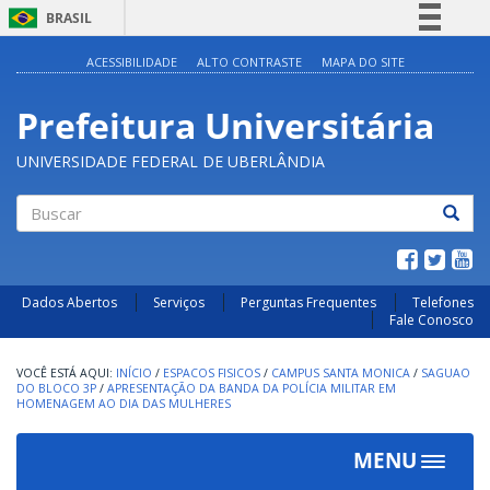
BRASIL
Simplifique!
ACESSIBILIDADE
ALTO CONTRASTE
MAPA DO SITE
Comunica BR
Prefeitura Universitária
Participe
Acesso à informação
UNIVERSIDADE FEDERAL DE UBERLÂNDIA
Legislação
Canais
Buscar
Dados Abertos
Serviços
Perguntas Frequentes
Telefones
Fale Conosco
INÍCIO
/
ESPACOS FISICOS
/
CAMPUS SANTA MONICA
/
SAGUAO
DO BLOCO 3P
/
APRESENTAÇÃO DA BANDA DA POLÍCIA MILITAR EM
HOMENAGEM AO DIA DAS MULHERES
MENU
Toggle
navigat