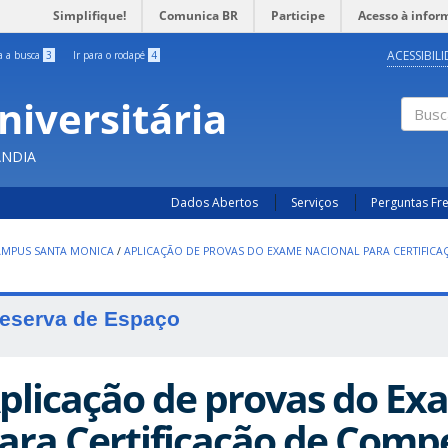
Simplifique!
Comunica BR
Participe
Acesso à infor
ACESSIBIL
ra a busca
3
Ir para o rodapé
4
niversitária
Busc
ÂNDIA
Dados Abertos
Serviços
Perguntas Fr
AMPUS SANTA MONICA
/
APLICAÇÃO DE PROVAS DO EXAME NACIONAL PARA CERTIFICA
eserva de Espaço
plicação de provas do Ex
ara Certificação de Comp