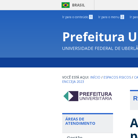
BRASIL
Ir para o conteúdo
1
Ir para o menu
2
Ir pa
Prefeitura U
UNIVERSIDADE FEDERAL DE UBERL
INÍCIO
/
ESPACOS FISICOS
/
C
ENCCEJA 2023
R
A
ÁREAS DE
ATENDIMENTO
p
Gestão