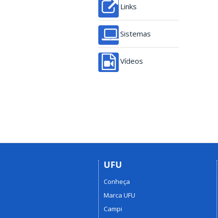
Links
Sistemas
Vídeos
UFU
Conheça
Marca UFU
Campi