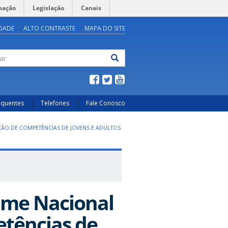
mação
Legislação
Canais
IDADE
ALTO CONTRASTE
MAPA DO SITE
ar
equentes
Telefones
Fale Conosco
ÇÃO DE COMPETÊNCIAS DE JOVENS E ADULTOS
ame Nacional
etências de