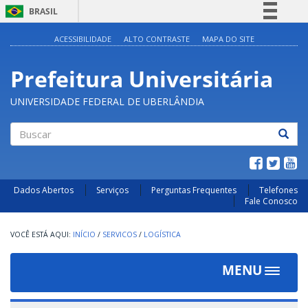
BRASIL
Simplifique!
ACESSIBILIDADE
ALTO CONTRASTE
MAPA DO SITE
Comunica BR
Prefeitura Universitária
Participe
Acesso à informação
UNIVERSIDADE FEDERAL DE UBERLÂNDIA
Legislação
Canais
Buscar
Dados Abertos
Serviços
Perguntas Frequentes
Telefones
Fale Conosco
INÍCIO
/
SERVICOS
/
LOGÍSTICA
MENU
Toggle
navigat