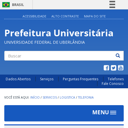
BRASIL
Simplifique!
ACESSIBILIDADE
ALTO CONTRASTE
MAPA DO SITE
Comunica BR
Prefeitura Universitária
Participe
Acesso à informação
UNIVERSIDADE FEDERAL DE UBERLÂNDIA
Legislação
Canais
Buscar
Dados Abertos
Serviços
Perguntas Frequentes
Telefones
Fale Conosco
INÍCIO
/
SERVICOS
/
LOGISTICA
/
TELEFONIA
MENU
Toggle
navigat